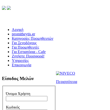
Αρχική
promitheytis.gr
Κατηγορίες Προμηθευτών
Για Ξενοδόχους
Για Προμηθευτές
Για Εστιατόρια - Cafe
Ζητήστε Προσφορά!
Υπηρεσίες
Επικοινωνία
Είσοδος Μελών
Περισσότερα
Όνομα Χρήστη
Κωδικός