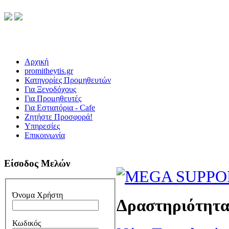
Αρχική
promitheytis.gr
Κατηγορίες Προμηθευτών
Για Ξενοδόχους
Για Προμηθευτές
Για Εστιατόρια - Cafe
Ζητήστε Προσφορά!
Υπηρεσίες
Επικοινωνία
Είσοδος Μελών
Όνομα Χρήστη
Δραστηριότητ
Κωδικός