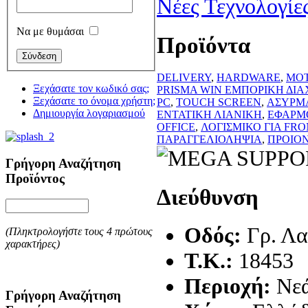
Νέες Τεχνολογίε
Να με θυμάσαι
Προϊόντα
DELIVERY
,
HARDWARE
,
MO
Ξεχάσατε τον κωδικό σας;
PRISMA WIN ΕΜΠΟΡΙΚΗ ΔΙΑ
Ξεχάσατε το όνομα χρήστη;
PC
,
TOUCH SCREEN
,
ΑΣΥΡΜ
Δημιουργία λογαριασμού
ΕΝΤΑΤΙΚΗ ΛΙΑΝΙΚΗ
,
ΕΦΑΡΜ
OFFICE
,
ΛΟΓΙΣΜΙΚΟ ΓΙΑ FRO
ΠΑΡΑΓΓΕΛΙΟΛΗΨΙΑ
,
ΠΡΟΙΟΝ
Γρήγορη Αναζήτηση
Προϊόντος
Διεύθυνση
Οδός:
Γρ. Λ
(Πληκτρολογήστε τους 4 πρώτους
χαρακτήρες)
T.K.:
18453
Περιοχή:
Νεά
Γρήγορη Αναζήτηση