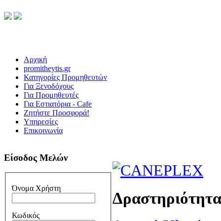
Αρχική
promitheytis.gr
Κατηγορίες Προμηθευτών
Για Ξενοδόχους
Για Προμηθευτές
Για Εστιατόρια - Cafe
Ζητήστε Προσφορά!
Υπηρεσίες
Επικοινωνία
Είσοδος Μελών
Όνομα Χρήστη
Δραστηριότητ
Κωδικός