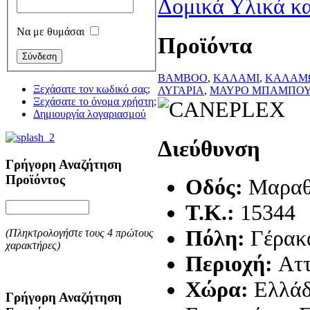
Δομικά Υλικά κα
Να με θυμάσαι
Προϊόντα
BAMBOO
,
ΚΑΛΑΜΙ
,
ΚΑΛΑΜ
Ξεχάσατε τον κωδικό σας;
ΛΥΓΑΡΙΑ
,
ΜΑΥΡΟ ΜΠΑΜΠΟ
Ξεχάσατε το όνομα χρήστη;
Δημιουργία λογαριασμού
Διεύθυνση
Γρήγορη Αναζήτηση
Προϊόντος
Οδός:
Μαραθ
T.K.:
15344
Πόλη:
Γέρακ
(Πληκτρολογήστε τους 4 πρώτους
χαρακτήρες)
Περιοχή:
Αττ
Χώρα:
Ελλά
Γρήγορη Αναζήτηση