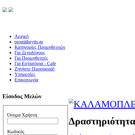
Αρχική
promitheytis.gr
Κατηγορίες Προμηθευτών
Για Ξενοδόχους
Για Προμηθευτές
Για Εστιατόρια - Cafe
Ζητήστε Προσφορά!
Υπηρεσίες
Επικοινωνία
Είσοδος Μελών
Όνομα Χρήστη
Δραστηριότητ
Κωδικός