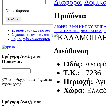
Διάφορα
,
Δομικά
Να με θυμάσαι
Προϊόντα
ΑΙΩΡΕΣ
,
ΕΙΔΗ ΚΗΠΟΥ
,
ΕΠΙΠ
Ξεχάσατε τον κωδικό σας;
ΤΡΑΠΕΖΑΡΙΕΣ
,
ΦΩΤΙΣΤΙΚΑ
,
Ψ
Ξεχάσατε το όνομα χρήστη;
Δημιουργία λογαριασμού
Διεύθυνση
Γρήγορη Αναζήτηση
Προϊόντος
Οδός:
Λεωφό
T.K.:
17236
Περιοχή:
Άγι
(Πληκτρολογήστε τους 4 πρώτους
χαρακτήρες)
Χώρα:
Ελλά
Γρήγορη Αναζήτηση