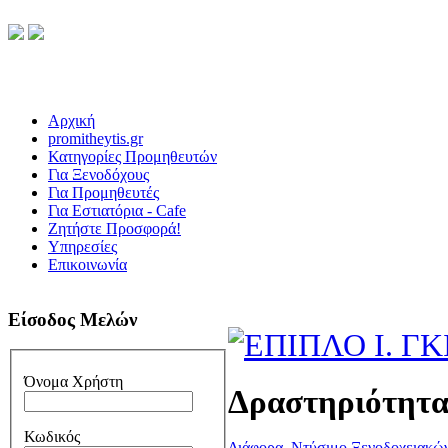
Αρχική
promitheytis.gr
Κατηγορίες Προμηθευτών
Για Ξενοδόχους
Για Προμηθευτές
Για Εστιατόρια - Cafe
Ζητήστε Προσφορά!
Υπηρεσίες
Επικοινωνία
Είσοδος Μελών
Όνομα Χρήστη
Δραστηριότητ
Κωδικός
Διάφορα
,
Ντύσιμο Ξενοδοχειακώ