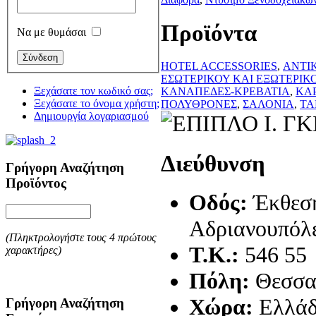
Προϊόντα
Να με θυμάσαι
HOTEL ACCESSORIES
,
ΑΝΤΙ
ΕΣΩΤΕΡΙΚΟΥ ΚΑΙ ΕΞΩΤΕΡΙΚ
Ξεχάσατε τον κωδικό σας;
ΚΑΝΑΠΕΔΕΣ-ΚΡΕΒΑΤΙΑ
,
ΚΑ
Ξεχάσατε το όνομα χρήστη;
ΠΟΛΥΘΡΟΝΕΣ
,
ΣΑΛΟΝΙΑ
,
ΤΑ
Δημιουργία λογαριασμού
Διεύθυνση
Γρήγορη Αναζήτηση
Προϊόντος
Οδός:
Έκθεση
Αδριανουπόλ
(Πληκτρολογήστε τους 4 πρώτους
T.K.:
546 55
χαρακτήρες)
Πόλη:
Θεσσα
Χώρα:
Ελλά
Γρήγορη Αναζήτηση