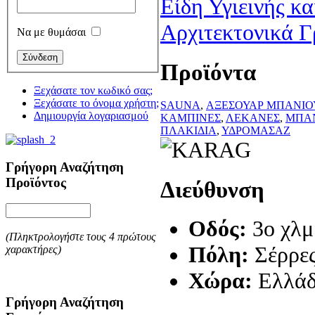
Είδη Υγιεινής κ
Αρχιτεκτονικά Γ
Να με θυμάσαι
Προϊόντα
Ξεχάσατε τον κωδικό σας;
Ξεχάσατε το όνομα χρήστη;
SAUNA
,
ΑΞΕΣΟΥΑΡ ΜΠΑΝΙΟ
Δημιουργία λογαριασμού
ΚΑΜΠΙΝΕΣ
,
ΛΕΚΑΝΕΣ
,
ΜΠΑΝ
ΠΛΑΚΙΔΙΑ
,
ΥΔΡΟΜΑΣΑΖ
Γρήγορη Αναζήτηση
Προϊόντος
Διεύθυνση
Οδός:
3ο χλ
(Πληκτρολογήστε τους 4 πρώτους
Πόλη:
Σέρρε
χαρακτήρες)
Χώρα:
Ελλά
Γρήγορη Αναζήτηση