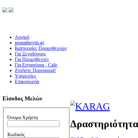
Αρχική
promitheytis.gr
Κατηγορίες Προμηθευτών
Για Ξενοδόχους
Για Προμηθευτές
Για Εστιατόρια - Cafe
Ζητήστε Προσφορά!
Υπηρεσίες
Επικοινωνία
Είσοδος Μελών
Όνομα Χρήστη
Δραστηριότητ
Κωδικός