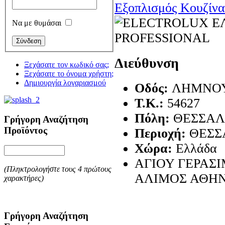
Εξοπλισμός Κουζίνα
Να με θυμάσαι
Διεύθυνση
Ξεχάσατε τον κωδικό σας;
Ξεχάσατε το όνομα χρήστη;
Δημιουργία λογαριασμού
Οδός:
ΛΗΜΝΟΥ
T.K.:
54627
Πόλη:
ΘΕΣΣΑΛ
Γρήγορη Αναζήτηση
Προϊόντος
Περιοχή:
ΘΕΣΣ
Χώρα:
Ελλάδα
ΑΓΙΟΥ ΓΕΡΑΣΙ
(Πληκτρολογήστε τους 4 πρώτους
ΑΛΙΜΟΣ ΑΘΗ
χαρακτήρες)
Γρήγορη Αναζήτηση