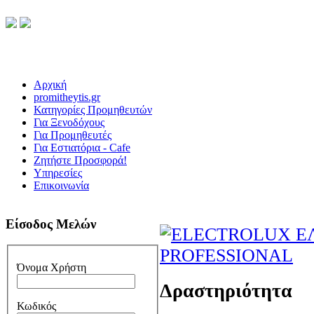
Αρχική
promitheytis.gr
Κατηγορίες Προμηθευτών
Για Ξενοδόχους
Για Προμηθευτές
Για Εστιατόρια - Cafe
Ζητήστε Προσφορά!
Υπηρεσίες
Επικοινωνία
Είσοδος Μελών
Όνομα Χρήστη
Δραστηριότητα
Κωδικός