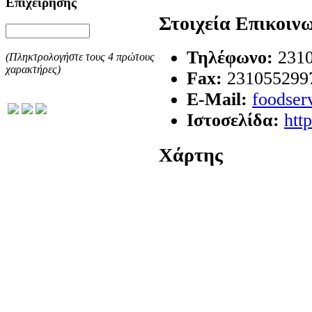
Επιχείρησης
Στοιχεία Επικοιν
Τηλέφωνο:
231
(Πληκτρολογήστε τους 4 πρώτους
χαρακτήρες)
Fax:
231055299
E-Mail:
foodser
Ιστοσελίδα:
http
Χάρτης