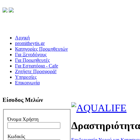
Αρχική
promitheytis.gr
Κατηγορίες Προμηθευτών
Για Ξενοδόχους
Για Προμηθευτές
Για Εστιατόρια - Cafe
Ζητήστε Προσφορά!
Υπηρεσίες
Επικοινωνία
Είσοδος Μελών
Όνομα Χρήστη
Δραστηριότητ
Κωδικός
Επεξεργασία Νερού και Κατασκε