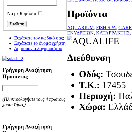
Προϊόντα
Να με θυμάσαι
AQUARIUM
,
FISH SPA
,
GARR
ΕΝΥΔΡΕΙΩΝ
,
ΚΑΤΑΡΡΑΚΤΗΣ
,
Ξεχάσατε τον κωδικό σας;
Ξεχάσατε το όνομα χρήστη;
Δημιουργία λογαριασμού
Διεύθυνση
Γρήγορη Αναζήτηση
Οδός:
Τσουδ
Προϊόντος
T.K.:
17455
Περιοχή:
Πα
(Πληκτρολογήστε τους 4 πρώτους
Χώρα:
Ελλά
χαρακτήρες)
Γρήγορη Αναζήτηση