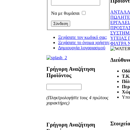
Προϊόν
ΑΝΤΑΛΛ
Να με θυμάσαι
ΠΩΛΗΤΕ
ΕΡΓΑΛΕΙ
ΠΡΟΣΤΑΣ
ΣΥΣΤΗΜ
Ξεχάσατε τον κωδικό σας;
ΥΓΕΙΑΣ 
Ξεχάσατε το όνομα χρήστη;
ΦΙΛΤΡΑ 
Δημιουργία λογαριασμού
Διεύθυν
Γρήγορη Αναζήτηση
Οδό
Προϊόντος
T.K
Πόλ
Περ
Χώ
Υπο
(Πληκτρολογήστε τους 4 πρώτους
χαρακτήρες)
Στοιχεί
Γρήγορη Αναζήτηση