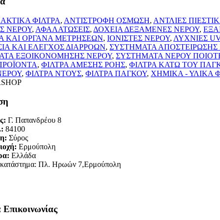
τα
ΑΚΤΙΚΑ ΦΙΛΤΡΑ
,
ΑΝΤΙΣΤΡΟΦΗ ΟΣΜΩΣΗ
,
ΑΝΤΛΙΕΣ ΠΙΕΣΤΙ
Σ ΝΕΡΟΥ
,
ΑΦΑΛΑΤΩΣΕΙΣ
,
ΔΟΧΕΙΑ ΔΕΞΑΜΕΝΕΣ ΝΕΡΟΥ
,
ΕΞΑ
Α ΚΑΙ ΟΡΓΑΝΑ ΜΕΤΡΗΣΕΩΝ
,
ΙΟΝΙΣΤΕΣ ΝΕΡΟΥ
,
ΛΥΧΝΙΕΣ U
ΙΑ ΚΑΙ ΕΛΕΓΧΟΣ ΔΙΑΡΡΟΩΝ
,
ΣΥΣΤΗΜΑΤΑ ΑΠΟΣΤΕΙΡΩΣΗΣ
ΑΤΑ ΕΞΟΙΚΟΝΟΜΗΣΗΣ ΝΕΡΟΥ
,
ΣΥΣΤΗΜΑΤΑ ΝΕΡΟΥ ΠΟΙΟΤ
ΠΡΟΪΟΝΤΑ
,
ΦΙΛΤΡΑ ΑΜΕΣΗΣ ΡΟΗΣ
,
ΦΙΛΤΡΑ ΚΑΤΩ ΤΟΥ ΠΑΓ
ΝΕΡΟΥ
,
ΦΙΛΤΡΑ ΝΤΟΥΣ
,
ΦΙΛΤΡΑ ΠΑΓΚΟΥ
,
ΧΗΜΙΚΑ - ΥΛΙΚΑ 
ση
ς:
Γ. Παπανδρέου 8
.:
84100
η:
Σύρος
ιοχή:
Ερμούπολη
ρα:
Ελλάδα
κατάστημα: Πλ. Ηρωών 7,Ερμούπολη
α Επικοινωνίας