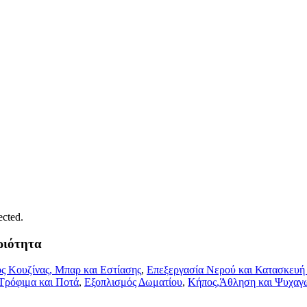
ected.
ριότητα
ς Κουζίνας, Μπαρ και Εστίασης
,
Επεξεργασία Νερού και Κατασκευή
Τρόφιμα και Ποτά
,
Εξοπλισμός Δωματίου
,
Κήπος,Άθληση και Ψυχαγ