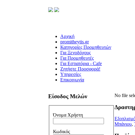
Αρχική
promitheytis.gr
Κατηγορίες Προμηθευτών
Για Ξενοδόχους
Για Προμηθευτές
Για Εστιατόρια - Cafe
Ζητήστε Προσφορά!
Υπηρεσίες
Επικοινωνία
No file sel
Είσοδος Μελών
Δραστη
Όνομα Χρήστη
Εξοπλισμό
Μπάνιου
,
Κωδικός