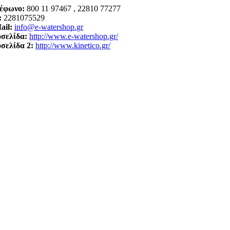
έφωνο:
800 11 97467 , 22810 77277
:
2281075529
ail:
info@e-watershop.gr
οσελίδα:
http://www.e-watershop.gr/
οσελίδα 2:
http://www.kinetico.gr/