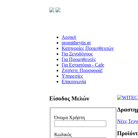
Αρχική
promitheytis.gr
Κατηγορίες Προμηθευτών
Για Ξενοδόχους
Για Προμηθευτές
Για Εστιατόρια - Cafe
Ζητήστε Προσφορά!
Υπηρεσίες
Επικοινωνία
Είσοδος Μελών
Δραστη
Όνομα Χρήστη
Νέες Τεχν
Προϊόν
Κωδικός