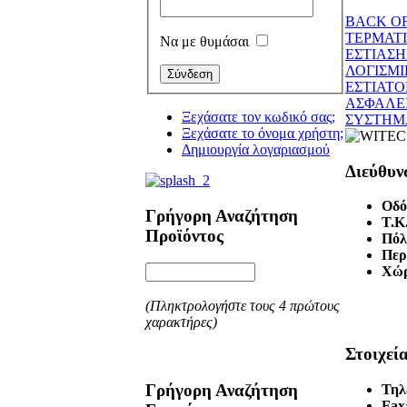
BACK OF
ΤΕΡΜΑΤ
Να με θυμάσαι
ΕΣΤΙΑΣΗ
ΛΟΓΙΣΜΙ
ΕΣΤΙΑΤΟ
ΑΣΦΑΛΕ
Ξεχάσατε τον κωδικό σας;
ΣΥΣΤΗΜ
Ξεχάσατε το όνομα χρήστη;
Δημιουργία λογαριασμού
Διεύθυν
Οδό
Γρήγορη Αναζήτηση
T.K
Προϊόντος
Πόλ
Περ
Χώ
(Πληκτρολογήστε τους 4 πρώτους
χαρακτήρες)
Στοιχεί
Γρήγορη Αναζήτηση
Τηλ
Fax