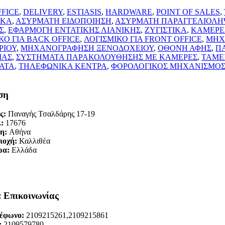
FICE
,
DELIVERY
,
ESTIASIS
,
HARDWARE
,
POINT OF SALES
,
ΙΚΑ
,
ΑΣΥΡΜΑΤΗ ΕΙΔΟΠΟΙΗΣΗ
,
ΑΣΥΡΜΑΤΗ ΠΑΡΑΓΓΕΛΙΟΛΗ
Σ
,
ΕΦΑΡΜΟΓΗ ΕΝΤΑΤΙΚΗΣ ΛΙΑΝΙΚΗΣ
,
ΖΥΓΙΣΤΙΚΑ
,
ΚΑΜΕΡΕ
ΚΟ ΓΙΑ BACK OFFICE
,
ΛΟΓΙΣΜΙΚΟ ΓΙΑ FRONT OFFICE
,
ΜΗΧ
ΡΙΟΥ
,
ΜΗΧΑΝΟΓΡΑΦΗΣΗ ΞΕΝΟΔΟΧΕΙΟΥ
,
ΟΘΟΝΗ ΑΦΗΣ
,
Π
ΙΑΣ
,
ΣΥΣΤΗΜΑΤΑ ΠΑΡΑΚΟΛΟΥΘΗΣΗΣ ΜΕ ΚΑΜΕΡΕΣ
,
ΤΑΜΕ
ΑΤΑ
,
ΤΗΛΕΦΩΝΙΚΑ ΚΕΝΤΡΑ
,
ΦΟΡΟΛΟΓΙΚΟΣ ΜΗΧΑΝΙΣΜΟ
ση
ς:
Παναγής Τσαλδάρης 17-19
.:
17676
η:
Αθήνα
ιοχή:
Καλλιθέα
ρα:
Ελλάδα
α Επικοινωνίας
έφωνο:
2109215261,2109215861
:
2109579780