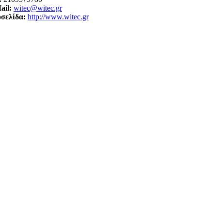
ail:
witec@witec.gr
οσελίδα:
http://www.witec.gr