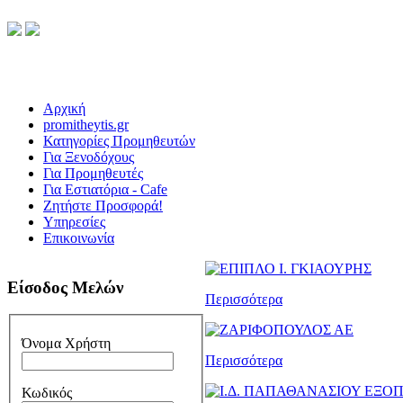
Αρχική
promitheytis.gr
Κατηγορίες Προμηθευτών
Για Ξενοδόχους
Για Προμηθευτές
Για Εστιατόρια - Cafe
Ζητήστε Προσφορά!
Υπηρεσίες
Επικοινωνία
Είσοδος Μελών
Περισσότερα
Όνομα Χρήστη
Περισσότερα
Κωδικός