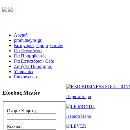
Αρχική
promitheytis.gr
Κατηγορίες Προμηθευτών
Για Ξενοδόχους
Για Προμηθευτές
Για Εστιατόρια - Cafe
Ζητήστε Προσφορά!
Υπηρεσίες
Επικοινωνία
Είσοδος Μελών
Περισσότερα
Όνομα Χρήστη
Περισσότερα
Κωδικός