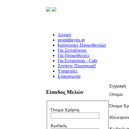
Αρχική
promitheytis.gr
Κατηγορίες Προμηθευτών
Για Ξενοδόχους
Για Προμηθευτές
Για Εστιατόρια - Cafe
Ζητήστε Προσφορά!
Υπηρεσίες
Επικοινωνία
Εγγραφή
Είσοδος Μελών
Ονομα:
Όνομα Χρ
Όνομα Χρήστη
Ηλεκτρονι
Κωδικός
Κωδικός π