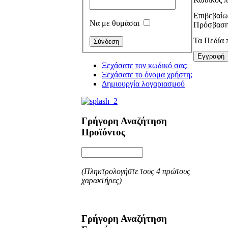
Επιβεβαί
Να με θυμάσαι
Πρόσβαση
Τα Πεδία π
Εγγραφή
Ξεχάσατε τον κωδικό σας;
Ξεχάσατε το όνομα χρήστη;
Δημιουργία λογαριασμού
Γρήγορη Αναζήτηση
Προϊόντος
(Πληκτρολογήστε τους 4 πρώτους
χαρακτήρες)
Γρήγορη Αναζήτηση