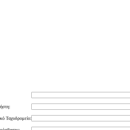
ήστη:
κό Ταχυδρομείο:
ρόσβασης: