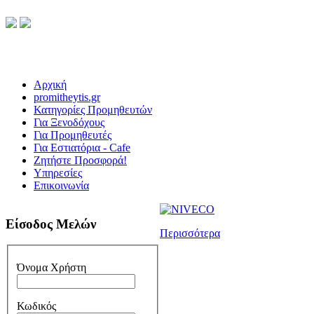
Αρχική
promitheytis.gr
Κατηγορίες Προμηθευτών
Για Ξενοδόχους
Για Προμηθευτές
Για Εστιατόρια - Cafe
Ζητήστε Προσφορά!
Υπηρεσίες
Επικοινωνία
Είσοδος Μελών
Περισσότερα
Όνομα Χρήστη
Κωδικός