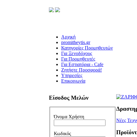
Αρχική
promitheytis.gr
Κατηγορίες Προμηθευτών
Για Ξενοδόχους
Για Προμηθευτές
Για Εστιατόρια - Cafe
Ζητήστε Προσφορά!
Υπηρεσίες
Επικοινωνία
Είσοδος Μελών
Δραστη
Όνομα Χρήστη
Νέες Τεχν
Προϊόν
Κωδικός