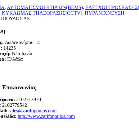
ΙΑ
,
ΑΥΤΟΜΑΤΙΣΜΟΙ ΚΤΙΡΙΩΝ(BEMS)
,
ΕΛΕΓΧΟΙ ΠΡΟΣΒΑΣΗΣ
Ο ΚΥΚΛΩΜΑΣ ΤΗΛΕΟΡΑΣΗΣ(CCTV)
,
ΠΥΡΑΝΙΧΝΕΥΣΗ
ση
ς:
Δωδεκανήσου 14
.:
14235
ιοχή:
Νέα Ιωνία
ρα:
Ελλάδα
α Επικοινωνίας
έφωνο:
2102713970
:
2102779542
ail:
sales@zarifopoulos.com
οσελίδα:
http://www.zarifopoulos.com