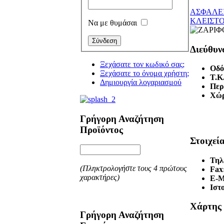
ΑΣΦΑΛΕ
ΚΛΕΙΣΤ
Να με θυμάσαι
Διεύθυν
Ξεχάσατε τον κωδικό σας;
Οδό
Ξεχάσατε το όνομα χρήστη;
T.K
Δημιουργία λογαριασμού
Περ
Χώ
Γρήγορη Αναζήτηση
Προϊόντος
Στοιχεί
Τηλ
(Πληκτρολογήστε τους 4 πρώτους
Fax
χαρακτήρες)
E-M
Ιστ
Χάρτης
Γρήγορη Αναζήτηση