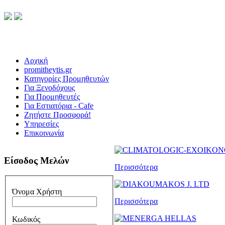
Αρχική
promitheytis.gr
Κατηγορίες Προμηθευτών
Για Ξενοδόχους
Για Προμηθευτές
Για Εστιατόρια - Cafe
Ζητήστε Προσφορά!
Υπηρεσίες
Επικοινωνία
Είσοδος Μελών
Περισσότερα
Όνομα Χρήστη
Περισσότερα
Κωδικός