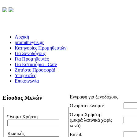
Αρχική
promitheytis.gr
Κατηγορίες Προμηθευτών
Για Ξενοδόχους
Για Προμηθευτές
Για Εστιατόρια - Cafe
Ζητήστε Προσφορά!
Υπηρεσίες
Επικοινωνία
Εγγραφή για ξενοδόχους
Είσοδος Μελών
Ονοματεπώνυμο:
Όνομα Χρήστη :
Όνομα Χρήστη
(μικρά λατινικά χωρίς
κενά)
Κωδικός
Email: